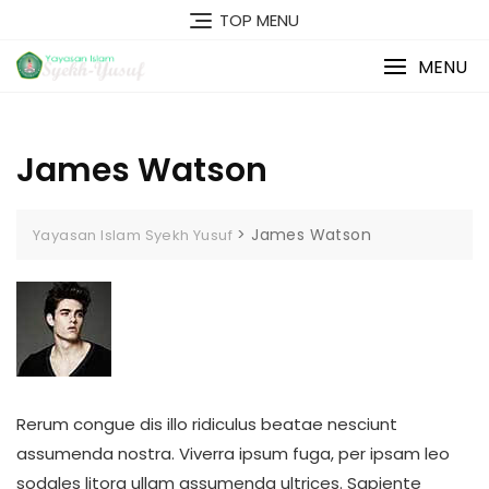
Skip
TOP MENU
to
content
MENU
James Watson
>
James Watson
Yayasan Islam Syekh Yusuf
Rerum congue dis illo ridiculus beatae nesciunt
assumenda nostra. Viverra ipsum fuga, per ipsam leo
sodales litora ullam assumenda ultrices. Sapiente